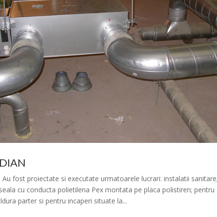
DIAN
Au fost proiectate si executate urmatoarele lucrari: instalatii sanitare;
oseala cu conducta polietilena Pex montata pe placa polistiren; pentr
dura parter si pentru incaperi situate la...