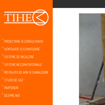
PROIECTARE SI CONSULTANTA
VENTILATIE SI CLIMATIZARE
SISTEME DE INCALZIRE
SISTEME NECONVENTIONALE
INSTALATII DE APA SI CANALIZARE
STUDII DE CAZ
PARTENERI
DESPRE NOI