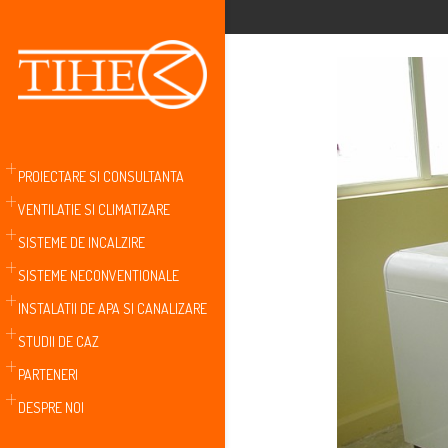
PROIECTARE SI CONSULTANTA
VENTILATIE SI CLIMATIZARE
SISTEME DE INCALZIRE
SISTEME NECONVENTIONALE
INSTALATII DE APA SI CANALIZARE
STUDII DE CAZ
PARTENERI
DESPRE NOI