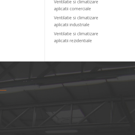
Ventilatie si climatizare
aplicatii comerciale
Ventilatie si climatizare
aplicatii industriale
Ventilatie si climatizare
aplicatii rezidentiale