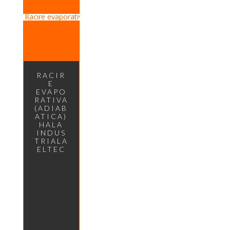
RACIR
E
EVAPO
RATIVA
(ADIAB
ATICA)
HALA
INDUS
TRIALA
ELTEC