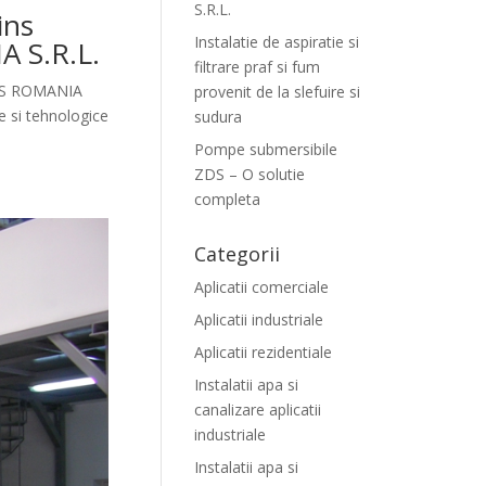
S.R.L.
ins
Instalatie de aspiratie si
A S.R.L.
filtrare praf si fum
CAPS ROMANIA
provenit de la slefuire si
e si tehnologice
sudura
Pompe submersibile
ZDS – O solutie
completa
Categorii
Aplicatii comerciale
Aplicatii industriale
Aplicatii rezidentiale
Instalatii apa si
canalizare aplicatii
industriale
Instalatii apa si