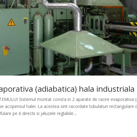
aporativa (adiabatica) hala industrial
MULUI Sistemul montat consta in 2 aparate de racire evaporativa (a
e acoperisul halei. La acestea sint racordate tubulaturi rectangulare d
ulare pe 6 directii si jaluzele reglabile....