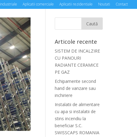
 industriale
Aplicatii comerciale
Aplicatii rezidentiale
Noutati
Contact
Articole recente
SISTEM DE INCALZIRE
CU PANOURI
RADIANTE CERAMICE
PE GAZ
Echipamente second
hand de vanzare sau
inchiriere
Instalatii de alimentare
cu apa si instalatii de
stins incendiu la
beneficiar S.C.
SWISSCAPS ROMANIA